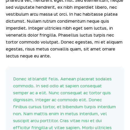
pharetra vel, hendrerit eget nisl. Sed elementum, neque
sed vulputate hendrerit, ex nibh imperdiet libero, nec
vestibulum arcu massa ut orci. In hac habitasse platea
dictumst. Nullam rutrum condimentum neque quis
imperdiet. Integer ultricies nibh eget sem luctus, in
venenatis dolor fringilla. Phasellus luctus turpis nec
tortor commodo volutpat. Donec egestas, mi et aliquam
egestas, risus metus convallis quam, sit amet ornare
lectus neque eu ante.
Donec id blandit felis. Aenean placerat sodales
commodo. In sed odio at sapien consequat
semper ac a elit. Nunc consequat ac tortor quis
dignissim. Integer ac commodo elit. Donec
finibus cursus tortor, et bibendum turpis interdum
non. Nam mattis enim in metus interdum, vel
suscipit arcu porttitor. Cras vitae nisi et dui
efficitur fringilla ut vitae sapien. Morbi ultricies