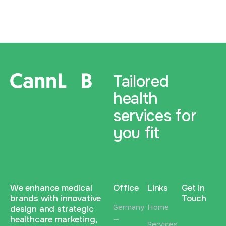
0
4
Tailored
health
services for
you fit
We enhance medical
Office
Links
Get in
brands with innovative
Touch
Germany
Home
design and strategic
healthcare marketing,
—
Services